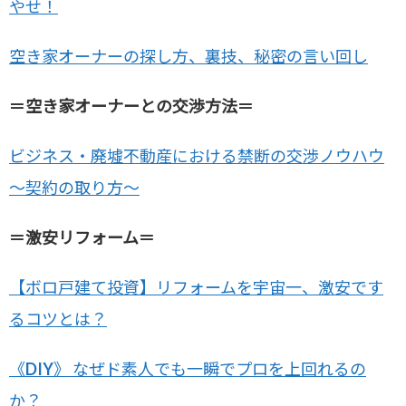
やせ！
空き家オーナーの探し方、裏技、秘密の言い回し
＝空き家オーナーとの交渉方法＝
ビジネス・廃墟不動産における禁断の交渉ノウハウ
～契約の取り方～
＝激安リフォーム＝
【ボロ戸建て投資】リフォームを宇宙一、激安です
るコツとは？
《DIY》 なぜド素人でも一瞬でプロを上回れるの
か？