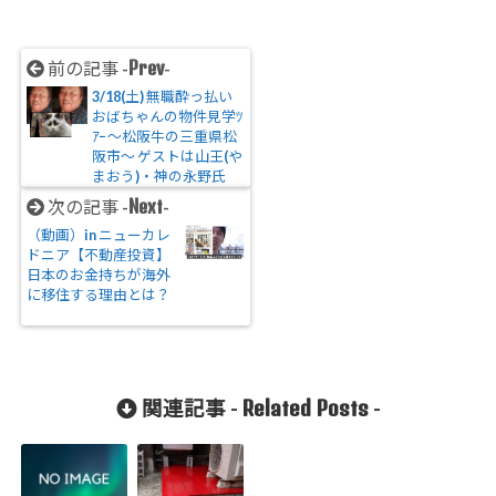
Prev
前の記事 -
-
3/18(土) 無職酔っ払い
おばちゃんの物件見学ﾂ
ｱｰ ～松阪牛の三重県松
阪市～ ゲストは山王(や
まおう)・神の永野氏
Next
次の記事 -
-
（動画）in ニューカレ
ドニア【不動産投資】
日本のお金持ちが海外
に移住する理由とは？
Related Posts
関連記事 -
-