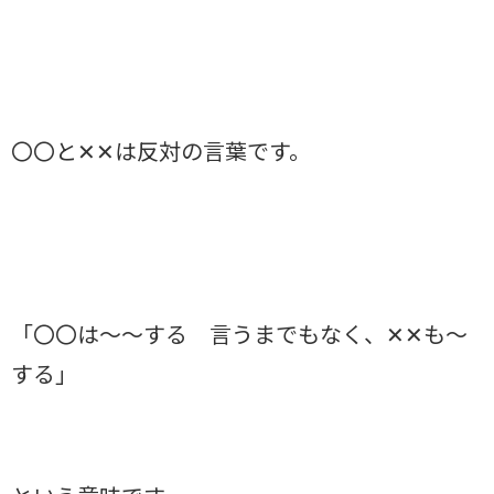
〇〇と✕✕は反対の言葉です。
「〇〇は〜〜する 言うまでもなく、✕✕も〜
する」