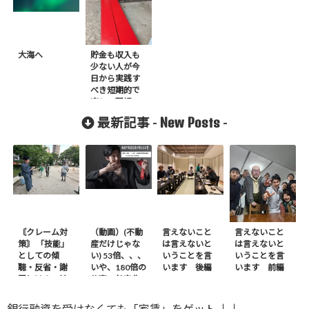
大海へ
貯金も収入も
少ない人が今
日から実践す
べき短期的で
楽しい習慣
New Posts
最新記事 -
-
〘クレーム対
（動画）(不動
言えないこと
言えないこと
策〙 「技能」
産だけじゃな
は言えないと
は言えないと
としての傾
い) 53倍、、、
いうことを言
いうことを言
聴・反省・謝
いや、180倍の
います 後編
います 前編
罪とは？ – 前
仕事の効率化
編
※ｶｻﾞﾌｽﾀﾝから
銀行融資を受けなくても「家賃」をゲット ↓↓