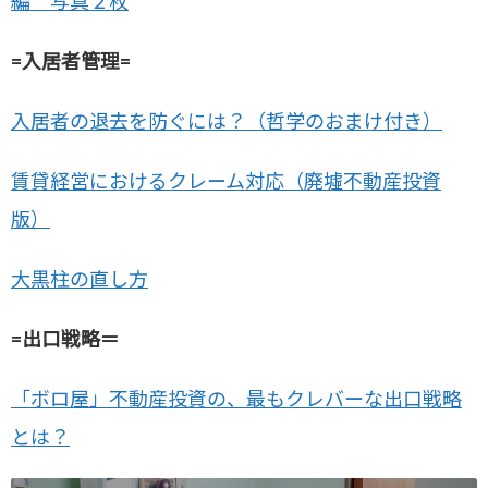
編 写真２枚
=入居者管理=
入居者の退去を防ぐには？（哲学のおまけ付き）
賃貸経営におけるクレーム対応（廃墟不動産投資
版）
大黒柱の直し方
=出口戦略＝
「ボロ屋」不動産投資の、最もクレバーな出口戦略
とは？