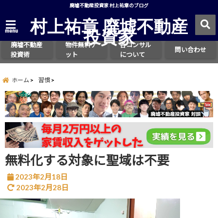
廃墟不動産投資家 村上祐章のブログ
村上祐章 廃墟不動産
投資家
menu
廃墟不動産
物件無料ゲ
各コンサル
問い合わせ
投資術
ット
について
ホーム
習慣
無料化する対象に聖域は不要
2023年2月18日
2023年2月28日