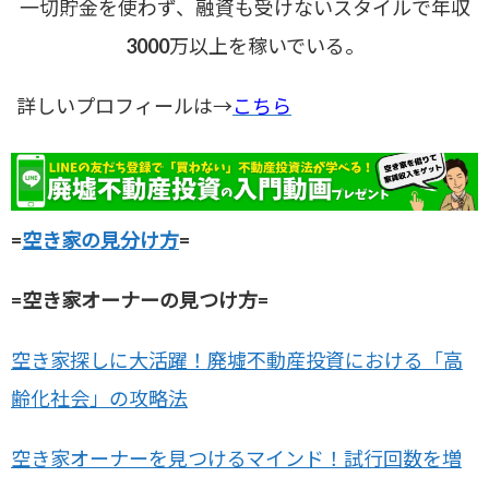
一切貯金を使わず、融資も受けないスタイルで年収
3000万以上を稼いでいる。
詳しいプロフィールは→
こちら
=
空き家の見分け方
=
=空き家オーナーの見つけ方=
空き家探しに大活躍！廃墟不動産投資における「高
齢化社会」の攻略法
空き家オーナーを見つけるマインド！試行回数を増