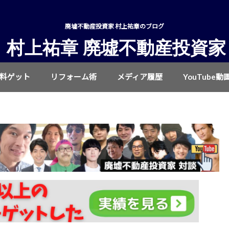
廃墟不動産投資家 村上祐章のブログ
村上祐章 廃墟不動産投資家
無料ゲット
リフォーム術
メディア履歴
YouTube動