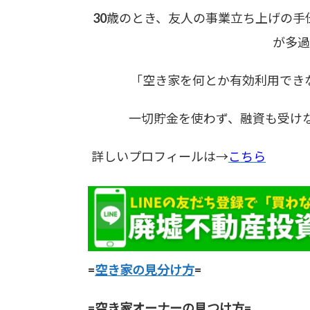
30歳のとき、友人の事業立ち上げの
が多過
「空き家を何とか有効利用でき
一切貯金を使わず、融資も受けな
詳しいプロフィールは→
こちら
=
空き家の見分け方
=
=空き家オーナーの見つけ方=