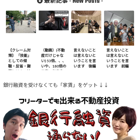
New Posts
最新記事 -
-
〘クレーム対
（動画）(不動
言えないこと
言えないこと
策〙 「技能」
産だけじゃな
は言えないと
は言えないと
としての傾
い) 53倍、、、
いうことを言
いうことを言
聴・反省・謝
いや、180倍の
います 後編
います 前編
罪とは？ – 前
仕事の効率化
編
※ｶｻﾞﾌｽﾀﾝから
銀行融資を受けなくても「家賃」をゲット ↓↓