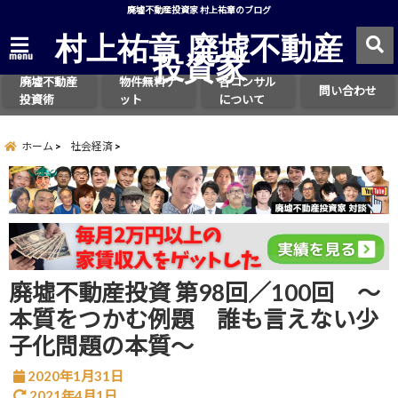
廃墟不動産投資家 村上祐章のブログ
村上祐章 廃墟不動産
投資家
menu
廃墟不動産
物件無料ゲ
各コンサル
問い合わせ
投資術
ット
について
ホーム
社会経済
廃墟不動産投資 第98回／100回 ～
本質をつかむ例題 誰も言えない少
子化問題の本質～
2020年1月31日
2021年4月1日