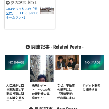
Next
次の記事 -
-
コロナウイルスの「安
全性」、「ヒット×3 ＜
ホームラン×1」
Related Posts
関連記事 -
-
人口減少と空
未来レポー
なぜ、不動産
ロボット開発
き家激増と不
ト 〜2030年
の業界には
に期待する
動産投資に関
の新幹線の車
「悪徳業者」
する論文 第５
窓から～
が非常に多い
回（全５回）
のか？