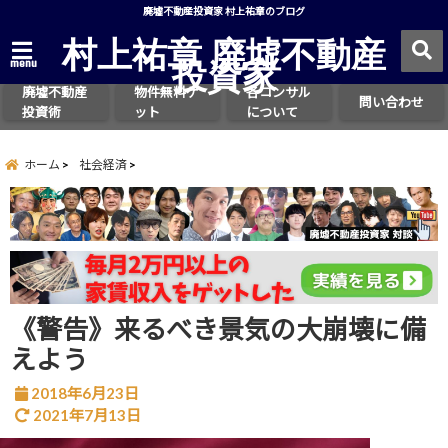
廃墟不動産投資家 村上祐章のブログ
村上祐章 廃墟不動産
投資家
menu
廃墟不動産
物件無料ゲ
各コンサル
問い合わせ
投資術
ット
について
ホーム
社会経済
《警告》来るべき景気の大崩壊に備
えよう
2018年6月23日
2021年7月13日