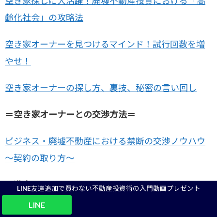
空き家探しに大活躍！廃墟不動産投資における「高
齢化社会」の攻略法
空き家オーナーを見つけるマインド！試行回数を増
やせ！
空き家オーナーの探し方、裏技、秘密の言い回し
＝空き家オーナーとの交渉方法＝
ビジネス・廃墟不動産における禁断の交渉ノウハウ
～契約の取り方～
＝激安リフォーム＝
LINE友達追加で買わない不動産投資術の入門動画プレゼント
LINE
【ボロ戸建て投資】リフォームを宇宙一、激安です