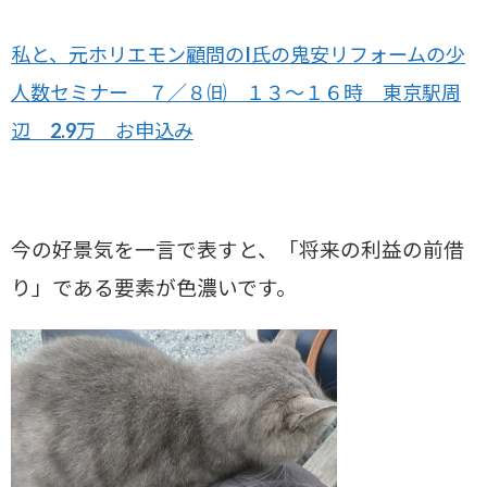
私と、元ホリエモン顧問のI氏の鬼安リフォームの少
人数セミナー ７／８㈰ １３～１６時 東京駅周
辺 2.9万 お申込み
今の好景気を一言で表すと、「将来の利益の前借
り」である要素が色濃いです。