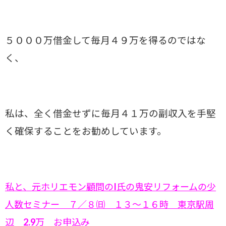
５０００万借金して毎月４９万を得るのではな
く、
私は、全く借金せずに毎月４１万の副収入を手堅
く確保することをお勧めしています。
私と、元ホリエモン顧問のI氏の鬼安リフォームの少
人数セミナー ７／８㈰ １３～１６時 東京駅周
辺 2.9万 お申込み