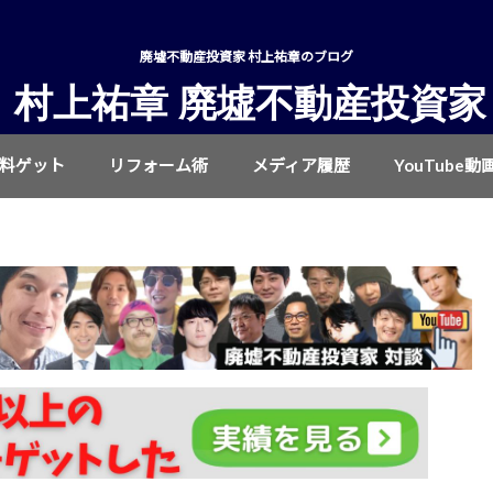
廃墟不動産投資家 村上祐章のブログ
村上祐章 廃墟不動産投資家
無料ゲット
リフォーム術
メディア履歴
YouTube動