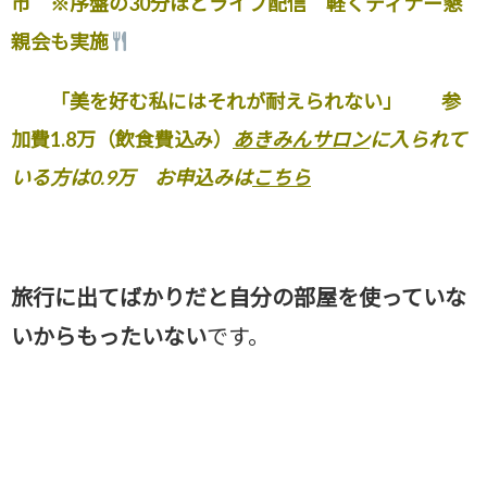
市
※序盤の30分ほどライブ配信 軽くディナー懇
親会も実施
「美を好む私にはそれが耐えられない」
参
加費1.8万（飲食費込み）
あきみんサロン
に入られて
いる方は0.9万
お申込みは
こちら
旅行に出てばかりだと自分の部屋を使っていな
いからもったいない
です。