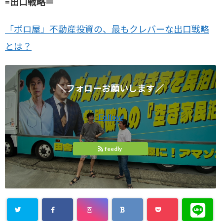
=出口戦略＝
「ボロ屋」不動産投資の、最もクレバーな出口戦略
とは？
＼フォローお願いします／
Follow
feedly