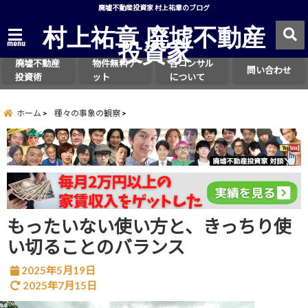
廃墟不動産投資家 村上祐章のブログ
村上祐章 廃墟不動産
投資家
menu
廃墟不動産
物件無料ゲ
各コンサル
問い合わせ
投資術
ット
について
ホーム
種々の事象の観察
もったいない使い方と、きっちり使
い切ることのバランス
2025年5月19日
2025年7月15日