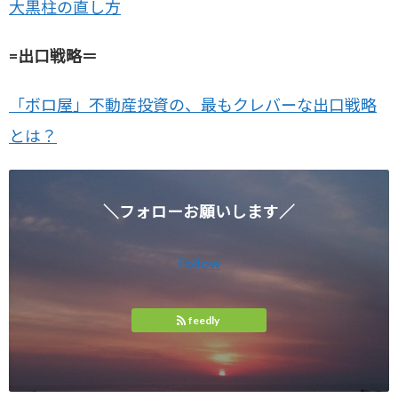
大黒柱の直し方
=出口戦略＝
「ボロ屋」不動産投資の、最もクレバーな出口戦略
とは？
＼フォローお願いします／
Follow
feedly