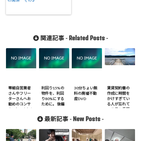
Related Posts
関連記事 -
-
零細自営業者
利回り15%の
30分ちょい無
賃貸契約書の
さんやフリー
物件を、利回
料の廃墟不動
作成に時間を
ターさんへお
り80%にする
産DVD
かけすぎてい
勧めのコンサ
ために。 後編
る人が忘れて
ル—ちゃんとし
いる最も重要
て「いない」
なこと
New Posts
最新記事 -
-
ほう