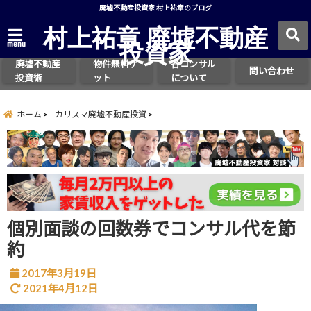
廃墟不動産投資家 村上祐章のブログ
村上祐章 廃墟不動産
投資家
menu
廃墟不動産
物件無料ゲ
各コンサル
問い合わせ
投資術
ット
について
ホーム
カリスマ廃墟不動産投資
個別面談の回数券でコンサル代を節
約
2017年3月19日
2021年4月12日