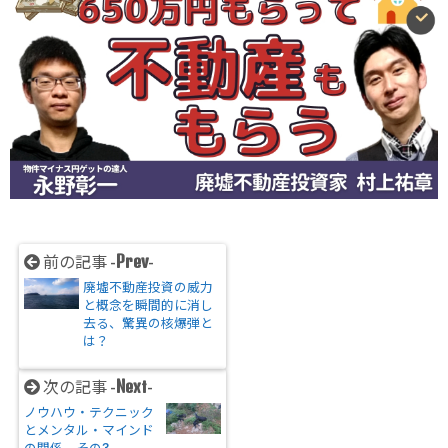
Prev
前の記事 -
-
廃墟不動産投資の威力
と概念を瞬間的に消し
去る、驚異の核爆弾と
は？
Next
次の記事 -
-
ノウハウ・テクニック
とメンタル・マインド
の関係 その3