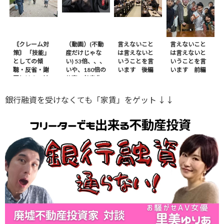
〘クレーム対
（動画）(不動
言えないこと
言えないこと
策〙 「技能」
産だけじゃな
は言えないと
は言えないと
としての傾
い) 53倍、、、
いうことを言
いうことを言
聴・反省・謝
いや、180倍の
います 後編
います 前編
罪とは？ – 前
仕事の効率化
編
※ｶｻﾞﾌｽﾀﾝから
銀行融資を受けなくても「家賃」をゲット ↓↓