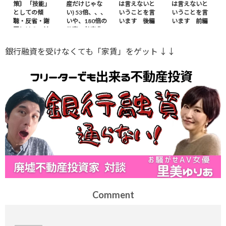
策〙 「技能」
産だけじゃな
は言えないと
は言えないと
としての傾
い) 53倍、、、
いうことを言
いうことを言
聴・反省・謝
いや、180倍の
います 後編
います 前編
罪とは？ – 前
仕事の効率化
編
※ｶｻﾞﾌｽﾀﾝから
銀行融資を受けなくても「家賃」をゲット ↓↓
Comment