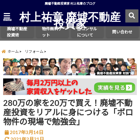
廃墟不動産投資家 村上祐章のブログ
村上祐章 廃墟不動産
投資家
menu
廃墟不動産
物件無料ゲ
各コンサル
問い合わせ
投資術
ット
について
ホーム
リフォーム
280万の家を20万で買え！廃墟不動
産投資をリアルに身につける「ボロ
物件の現場で勉強会」
2017年3月14日
2021年2月21日