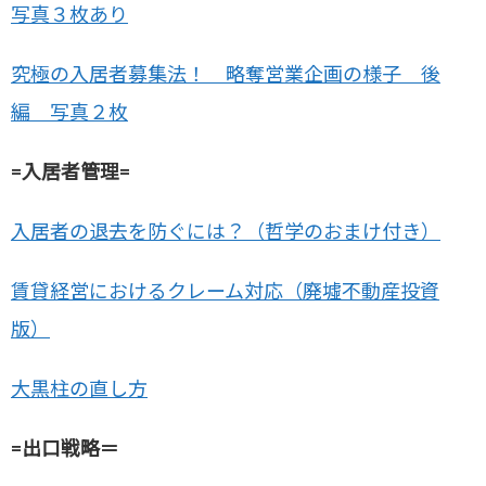
写真３枚あり
究極の入居者募集法！ 略奪営業企画の様子 後
編 写真２枚
=入居者管理=
入居者の退去を防ぐには？（哲学のおまけ付き）
賃貸経営におけるクレーム対応（廃墟不動産投資
版）
大黒柱の直し方
=出口戦略＝