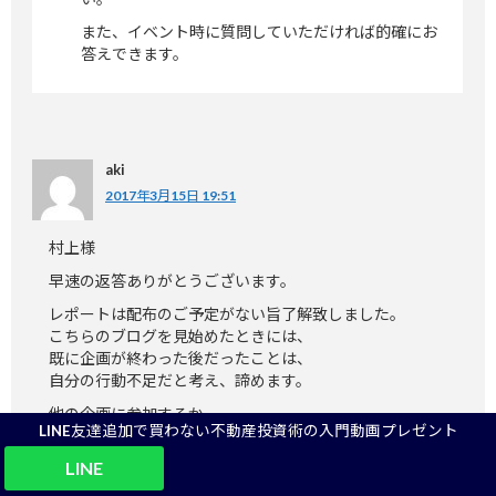
また、イベント時に質問していただければ的確にお
答えできます。
aki
2017年3月15日 19:51
村上様
早速の返答ありがとうございます。
レポートは配布のご予定がない旨了解致しました。
こちらのブログを見始めたときには、
既に企画が終わった後だったことは、
自分の行動不足だと考え、諦めます。
他の企画に参加するか、
LINE友達追加で買わない不動産投資術の入門動画プレゼント
個人面談に申し込ませて頂くこうと思いますので、
その際にはぜひよろしくお願い致します。
LINE
返信