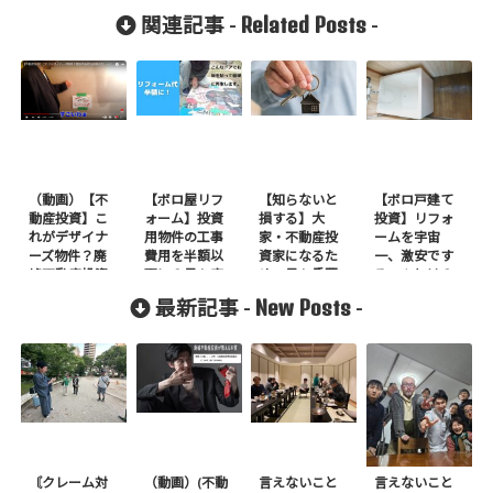
Related Posts
関連記事 -
-
（動画）【不
【ボロ屋リフ
【知らないと
【ボロ戸建て
動産投資】こ
ォーム】投資
損する】大
投資】リフォ
れがデザイナ
用物件の工事
家・不動産投
ームを宇宙
ーズ物件？廃
費用を半額以
資家になるた
一、激安です
墟不動産投資
下に？最も安
めの最も重要
るコツとは？
家のおしゃれ
い「薄く広い
な心得とは？
New Posts
最新記事 -
-
部屋が驚愕過
人夫」とは？
ぎた！
〘クレーム対
（動画）(不動
言えないこと
言えないこと