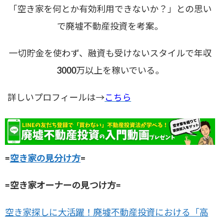
「空き家を何とか有効利用できないか？」との思い
で廃墟不動産投資を考案。
一切貯金を使わず、融資も受けないスタイルで年収
3000万以上を稼いでいる。
詳しいプロフィールは→
こちら
=
空き家の見分け方
=
=空き家オーナーの見つけ方=
空き家探しに大活躍！廃墟不動産投資における「高