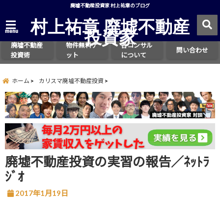
廃墟不動産投資家 村上祐章のブログ
村上祐章 廃墟不動産
投資家
menu
廃墟不動産
物件無料ゲ
各コンサル
問い合わせ
投資術
ット
について
ホーム
カリスマ廃墟不動産投資
廃墟不動産投資の実習の報告／ﾈｯﾄﾗ
ｼﾞｵ
2017年1月19日