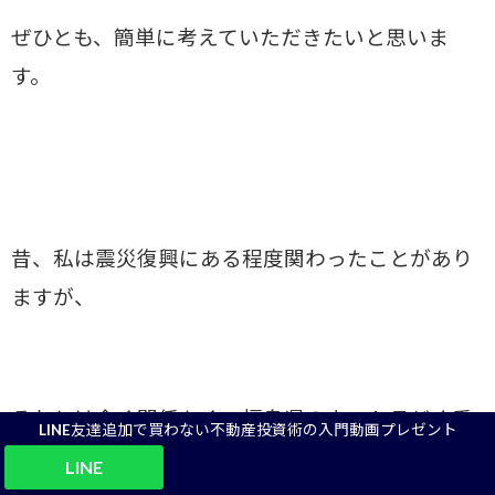
ぜひとも、簡単に考えていただきたいと思いま
す。
昔、私は震災復興にある程度関わったことがあり
ますが、
それとは全く関係なく、福島県のネットラジオ番
LINE友達追加で買わない不動産投資術の入門動画プレゼント
組に出演しましたー！
LINE