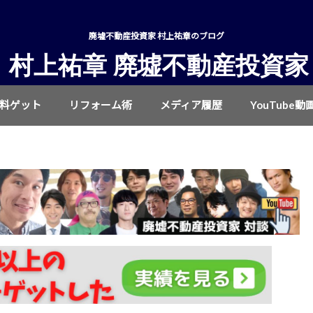
廃墟不動産投資家 村上祐章のブログ
村上祐章 廃墟不動産投資家
無料ゲット
リフォーム術
メディア履歴
YouTube動