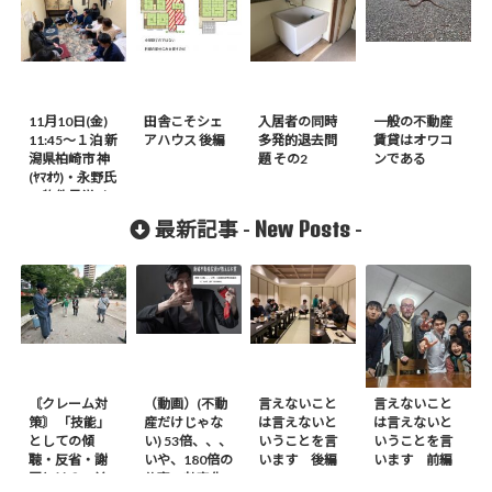
11月10日(金)
田舎こそシェ
入居者の同時
一般の不動産
11:45～１泊 新
アハウス 後編
多発的退去問
賃貸はオワコ
潟県柏崎市 神
題 その2
ンである
(ﾔﾏｵｳ)・永野氏
の物件見学イ
ベント
New Posts
最新記事 -
-
〘クレーム対
（動画）(不動
言えないこと
言えないこと
策〙 「技能」
産だけじゃな
は言えないと
は言えないと
としての傾
い) 53倍、、、
いうことを言
いうことを言
聴・反省・謝
いや、180倍の
います 後編
います 前編
罪とは？ – 前
仕事の効率化