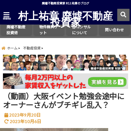
廃墟不動産投資家 村上祐章のブログ
村上祐章 廃墟不動産
投資家
menu
廃墟不動産
物件無料ゲ
各コンサル
問い合わせ
投資術
ット
について
ホーム
不動産投資
（動画）大阪イベント勉強会途中に
オーナーさんがブチギレ乱入？
2023年9月20日
2023年10月6日