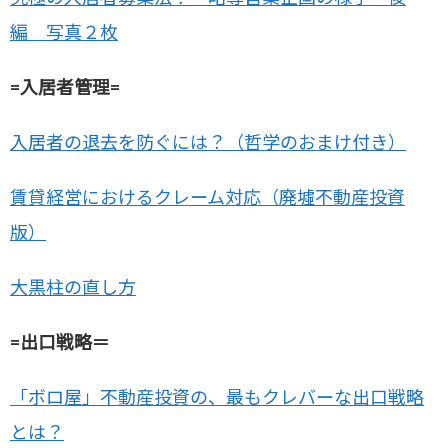
編 写真２枚
=入居者管理=
入居者の退去を防ぐには？（哲学のおまけ付き）
賃貸経営におけるクレーム対応（廃墟不動産投資
版）
大黒柱の直し方
=出口戦略＝
「ボロ屋」不動産投資の、最もクレバーな出口戦略
とは？