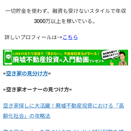
一切貯金を使わず、融資も受けないスタイルで年収
3000万以上を稼いでいる。
詳しいプロフィールは→
こちら
=
空き家の見分け方
=
=空き家オーナーの見つけ方=
空き家探しに大活躍！廃墟不動産投資における「高
齢化社会」の攻略法