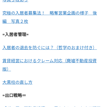
究極の入居者募集法！ 略奪営業企画の様子 後
編 写真２枚
=入居者管理=
入居者の退去を防ぐには？（哲学のおまけ付き）
賃貸経営におけるクレーム対応（廃墟不動産投資
版）
大黒柱の直し方
=出口戦略＝