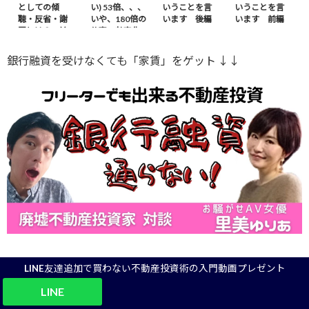
としての傾
い) 53倍、、、
いうことを言
いうことを言
聴・反省・謝
いや、180倍の
います 後編
います 前編
罪とは？ – 前
仕事の効率化
編
※ｶｻﾞﾌｽﾀﾝから
銀行融資を受けなくても「家賃」をゲット ↓↓
LINE友達追加で買わない不動産投資術の入門動画プレゼント
Comments
-
-
LINE
メールアドレスが公開されることはありません。
※
が付いてい