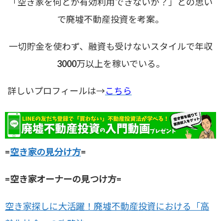
「空き家を何とか有効利用できないか？」との思い
で廃墟不動産投資を考案。
一切貯金を使わず、融資も受けないスタイルで年収
3000万以上を稼いでいる。
詳しいプロフィールは→
こちら
=
空き家の見分け方
=
=空き家オーナーの見つけ方=
空き家探しに大活躍！廃墟不動産投資における「高