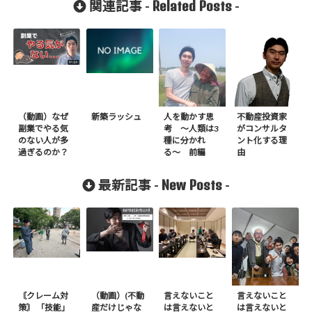
Related Posts
関連記事 -
-
（動画）なぜ
新築ラッシュ
人を動かす思
不動産投資家
副業でやる気
考 〜人類は3
がコンサルタ
のない人が多
種に分かれ
ント化する理
過ぎるのか？
る〜 前編
由
New Posts
最新記事 -
-
〘クレーム対
（動画）(不動
言えないこと
言えないこと
策〙 「技能」
産だけじゃな
は言えないと
は言えないと