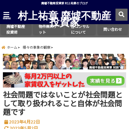
廃墟不動産投資家 村上祐章のブログ
村上祐章 廃墟不動産
投資家
menu
廃墟不動産
物件無料ゲ
各コンサル
問い合わせ
投資術
ット
について
ホーム
種々の事象の観察
社会問題ではないことが社会問題と
して取り扱われること自体が社会問
題です
2023年4月22日
2023年5月2日