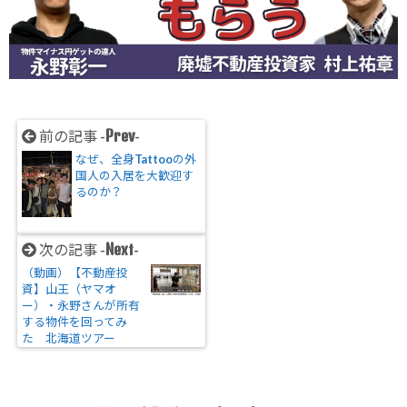
Prev
前の記事 -
-
なぜ、全身Tattooの外
国人の入居を大歓迎す
るのか？
Next
次の記事 -
-
（動画）【不動産投
資】山王（ヤマオ
ー）・永野さんが所有
する物件を回ってみ
た 北海道ツアー