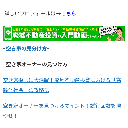
詳しいプロフィールは→
こちら
=
空き家の見分け方
=
=空き家オーナーの見つけ方=
空き家探しに大活躍！廃墟不動産投資における「高
齢化社会」の攻略法
空き家オーナーを見つけるマインド！試行回数を増
やせ！