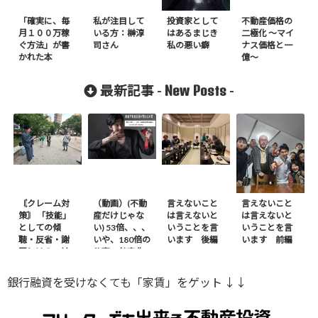
「確実に、毎
私が注目して
投資家として
不動産価格の
月１００万稼
いる方：榊淳
はあるまじき
二極化 〜マイ
ぐ方法」が書
司さん
私の悪い癖
ナス価格と一
かれた本
億〜
New Posts
最新記事 -
-
〘クレーム対
（動画）(不動
言えないこと
言えないこと
策〙 「技能」
産だけじゃな
は言えないと
は言えないと
としての傾
い) 53倍、、、
いうことを言
いうことを言
聴・反省・謝
いや、180倍の
います 後編
います 前編
罪とは？ – 前
仕事の効率化
編
※ｶｻﾞﾌｽﾀﾝから
銀行融資を受けなくても「家賃」をゲット ↓↓