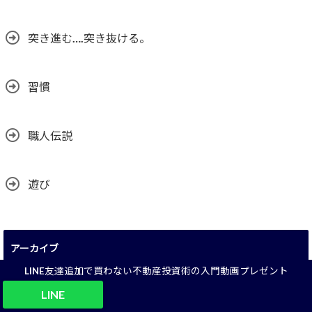
突き進む….突き抜ける。
習慣
職人伝説
遊び
アーカイブ
LINE友達追加で買わない不動産投資術の入門動画プレゼント
ア
LINE
ー