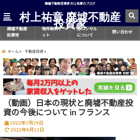
廃墟不動産投資家 村上祐章のブログ
村上祐章 廃墟不動産
投資家
menu
廃墟不動産
物件無料ゲ
各コンサル
問い合わせ
投資術
ット
について
ホーム
不動産投資
（動画）日本の現状と廃墟不動産投
資の今後について in フランス
2022年7月29日
2022年8月12日