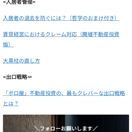
=入居者管理=
入居者の退去を防ぐには？（哲学のおまけ付き）
賃貸経営におけるクレーム対応（廃墟不動産投資
版）
大黒柱の直し方
=出口戦略＝
「ボロ屋」不動産投資の、最もクレバーな出口戦略
とは？
＼フォローお願いします／