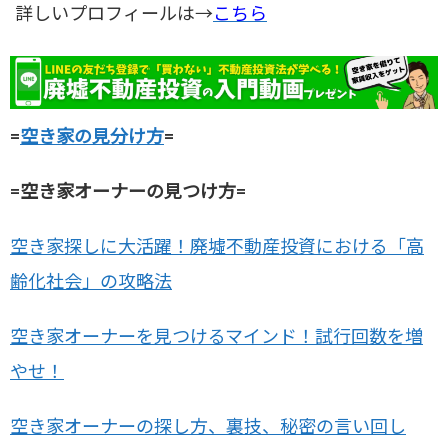
詳しいプロフィールは→
こちら
=
空き家の見分け方
=
=空き家オーナーの見つけ方=
空き家探しに大活躍！廃墟不動産投資における「高
齢化社会」の攻略法
空き家オーナーを見つけるマインド！試行回数を増
やせ！
空き家オーナーの探し方、裏技、秘密の言い回し