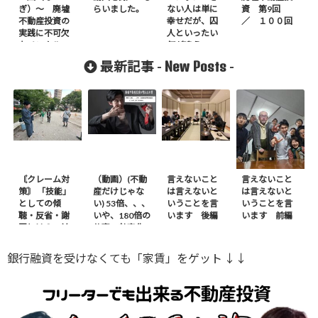
ぎ）〜 廃墟
らいました。
ない人は単に
資 第9回
不動産投資の
幸せだが、囚
／ １００回
実践に不可欠
人といったい
なメンタル
何が違うの
前編
か？
New Posts
最新記事 -
-
〘クレーム対
（動画）(不動
言えないこと
言えないこと
策〙 「技能」
産だけじゃな
は言えないと
は言えないと
としての傾
い) 53倍、、、
いうことを言
いうことを言
聴・反省・謝
いや、180倍の
います 後編
います 前編
罪とは？ – 前
仕事の効率化
編
※ｶｻﾞﾌｽﾀﾝから
銀行融資を受けなくても「家賃」をゲット ↓↓