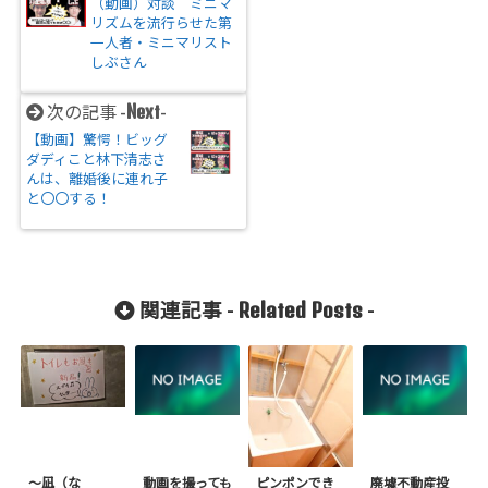
（動画）対談 ミニマ
リズムを流行らせた第
一人者・ミニマリスト
しぶさん
Next
次の記事 -
-
【動画】驚愕！ビッグ
ダディこと林下清志さ
んは、離婚後に連れ子
と〇〇する！
Related Posts
関連記事 -
-
〜凪（な
動画を撮っても
ピンポンでき
廃墟不動産投