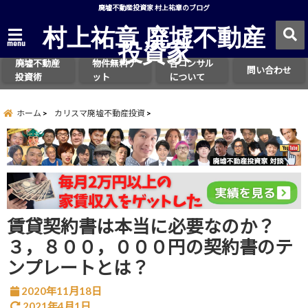
廃墟不動産投資家 村上祐章のブログ
村上祐章 廃墟不動産
投資家
menu
廃墟不動産
物件無料ゲ
各コンサル
問い合わせ
投資術
ット
について
ホーム
カリスマ廃墟不動産投資
賃貸契約書は本当に必要なのか？
３，８００，０００円の契約書のテ
ンプレートとは？
2020年11月18日
2021年4月1日