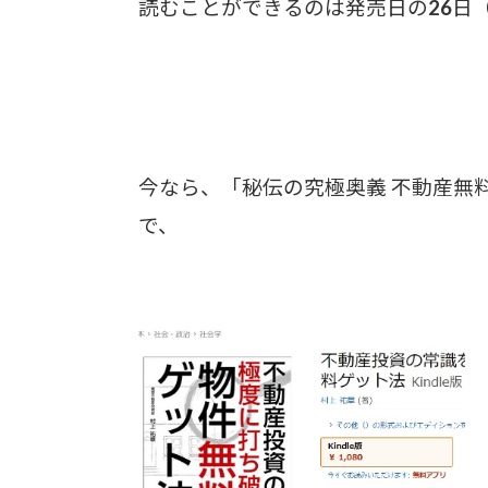
読むことができるのは
発売日の26日
今なら、「秘伝の究極奥義 不動産無
で、