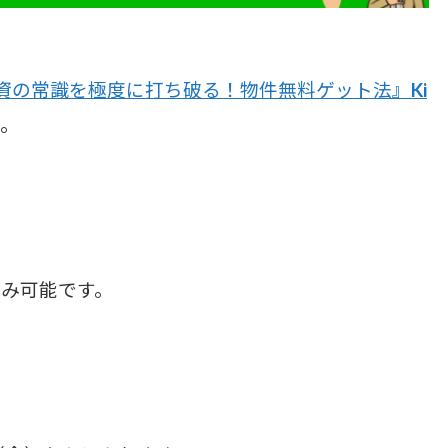
資の常識を極度に打ち破る！物件無料ゲット法』Ki
。
のみ可能です。