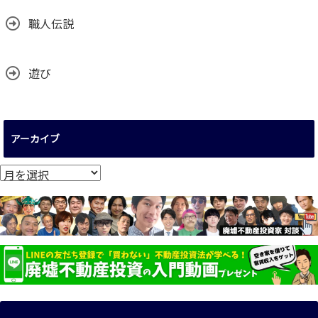
職人伝説
遊び
アーカイブ
ア
ー
カ
イ
ブ