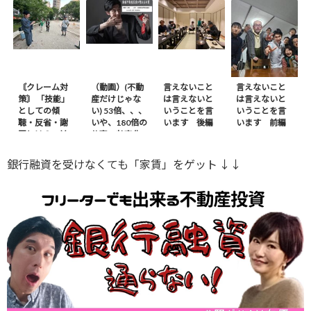
〘クレーム対
（動画）(不動
言えないこと
言えないこと
策〙 「技能」
産だけじゃな
は言えないと
は言えないと
としての傾
い) 53倍、、、
いうことを言
いうことを言
聴・反省・謝
いや、180倍の
います 後編
います 前編
罪とは？ – 前
仕事の効率化
編
※ｶｻﾞﾌｽﾀﾝから
銀行融資を受けなくても「家賃」をゲット ↓↓