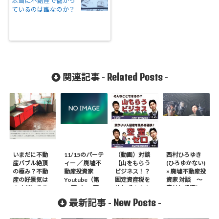
本当に不動産で儲かっ
ているのは誰なのか？
Related Posts
関連記事 -
-
いまだに不動
11/15のパーテ
（動画）対談
西村ひろゆき
産バブル絶頂
ィー ／ 廃墟不
【山をもらう
(ひろゆかない)
の極み？不動
動産投資家
ビジネス！？
× 廃墟不動産投
産の好景気は
Youtube（第
固定資産税を
資家 対談 ～
さすがにそろ
23回／100回
払わず１００
意外と投資に
そろクライマ
）
０の山林を保
興味を持つ～
New Posts
最新記事 -
-
ックス
有する永野彰
一氏】