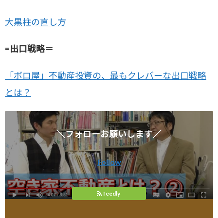
大黒柱の直し方
=出口戦略＝
「ボロ屋」不動産投資の、最もクレバーな出口戦略
とは？
＼フォローお願いします／
Follow
feedly