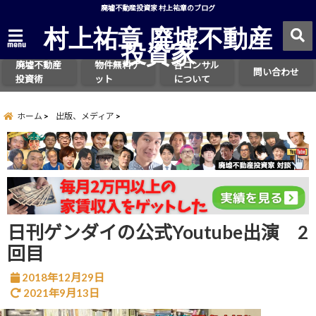
廃墟不動産投資家 村上祐章のブログ
村上祐章 廃墟不動産
投資家
menu
廃墟不動産
物件無料ゲ
各コンサル
問い合わせ
投資術
ット
について
ホーム
出版、メディア
日刊ゲンダイの公式Youtube出演 2
回目
2018年12月29日
2021年9月13日