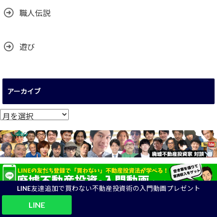
職人伝説
遊び
アーカイブ
ア
ー
カ
イ
ブ
LINE友達追加で買わない不動産投資術の入門動画プレゼント
LINE