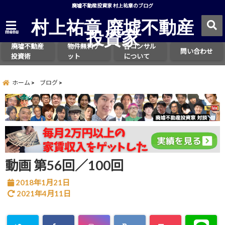
廃墟不動産投資家 村上祐章のブログ
村上祐章 廃墟不動産
投資家
menu
廃墟不動産
物件無料ゲ
各コンサル
問い合わせ
投資術
ット
について
ホーム
ブログ
動画 第56回／100回
2018年1月21日
2021年4月11日