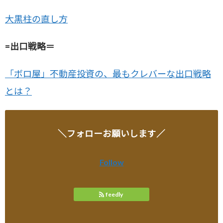
大黒柱の直し方
=出口戦略＝
「ボロ屋」不動産投資の、最もクレバーな出口戦略
とは？
＼フォローお願いします／
Follow
feedly