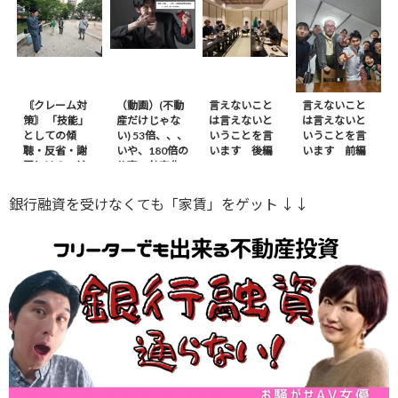
〘クレーム対
（動画）(不動
言えないこと
言えないこと
策〙 「技能」
産だけじゃな
は言えないと
は言えないと
としての傾
い) 53倍、、、
いうことを言
いうことを言
聴・反省・謝
いや、180倍の
います 後編
います 前編
罪とは？ – 前
仕事の効率化
編
※ｶｻﾞﾌｽﾀﾝから
銀行融資を受けなくても「家賃」をゲット ↓↓