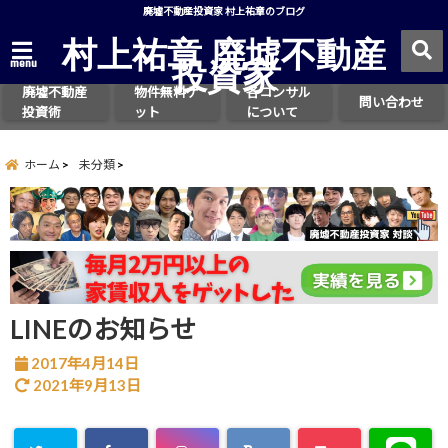
廃墟不動産投資家 村上祐章のブログ
村上祐章 廃墟不動産
投資家
menu
廃墟不動産
物件無料ゲ
各コンサル
問い合わせ
投資術
ット
について
ホーム
未分類
LINEのお知らせ
2017年4月14日
2021年9月13日