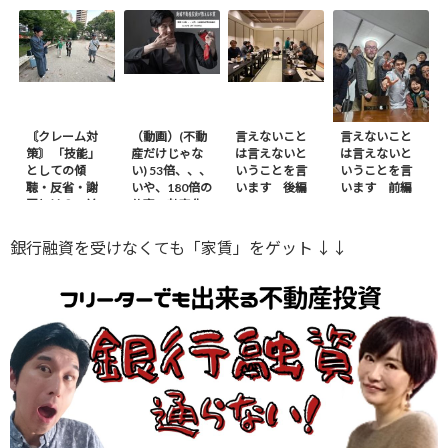
〘クレーム対
（動画）(不動
言えないこと
言えないこと
策〙 「技能」
産だけじゃな
は言えないと
は言えないと
としての傾
い) 53倍、、、
いうことを言
いうことを言
聴・反省・謝
いや、180倍の
います 後編
います 前編
罪とは？ – 前
仕事の効率化
編
※ｶｻﾞﾌｽﾀﾝから
銀行融資を受けなくても「家賃」をゲット ↓↓