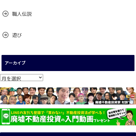
職人伝説
遊び
アーカイブ
ア
ー
カ
イ
ブ