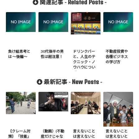
Related Posts
関連記事 -
-
負け組思考と
30代後半の男
ドリンクバー
不動産投資や
は ～後編～
性は超注意！
と、人生のテ
各種ビジネス
クニック・ノ
の学び方
ウハウについ
て
New Posts
最新記事 -
-
〘クレーム対
（動画）(不動
言えないこと
言えないこと
策〙 「技能」
産だけじゃな
は言えないと
は言えないと