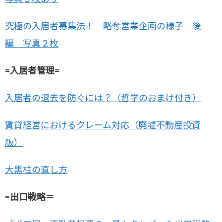
究極の入居者募集法！ 略奪営業企画の様子 後
編 写真２枚
=入居者管理=
入居者の退去を防ぐには？（哲学のおまけ付き）
賃貸経営におけるクレーム対応（廃墟不動産投資
版）
大黒柱の直し方
=出口戦略＝