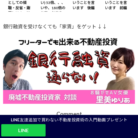
としての傾
い) 53倍、、、
いうことを言
いうことを言
聴・反省・謝
いや、180倍の
います 後編
います 前編
罪とは？ – 前
仕事の効率化
編
※ｶｻﾞﾌｽﾀﾝから
銀行融資を受けなくても「家賃」をゲット ↓↓
Comment
LINE友達追加で買わない不動産投資術の入門動画プレゼント
LINE
じゅん