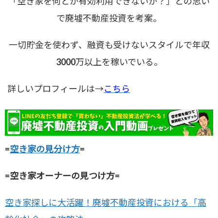
「空き家を何とか有効利用できないか？」との思い
で廃墟不動産投資を考案。
一切貯金を使わず、融資も受けないスタイルで年収
3000万以上を稼いでいる。
詳しいプロフィールは→
こちら
=
空き家の見分け方
=
=空き家オーナーの見つけ方=
空き家探しに大活躍！廃墟不動産投資における「高