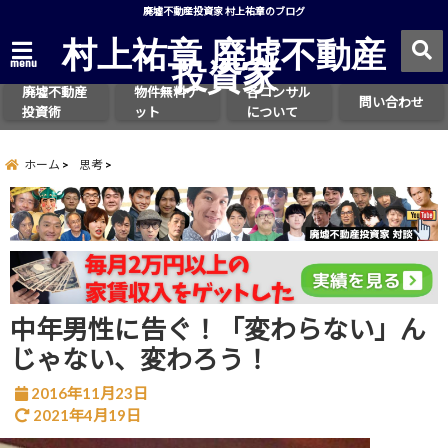
廃墟不動産投資家 村上祐章のブログ
村上祐章 廃墟不動産
投資家
menu
廃墟不動産
物件無料ゲ
各コンサル
問い合わせ
投資術
ット
について
ホーム
思考
中年男性に告ぐ！「変わらない」ん
じゃない、変わろう！
2016年11月23日
2021年4月19日