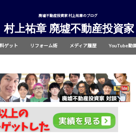
廃墟不動産投資家 村上祐章のブログ
村上祐章 廃墟不動産投資家
無料ゲット
リフォーム術
メディア履歴
YouTube動