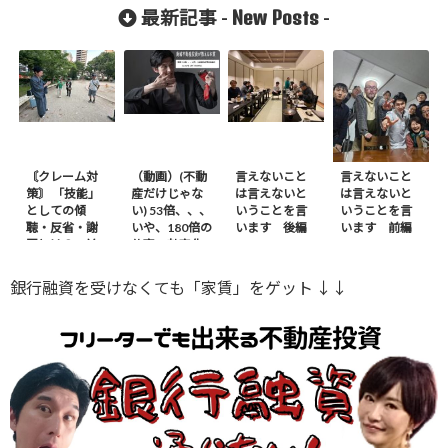
る廃墟不動産
New Posts
最新記事 -
-
投資
〘クレーム対
（動画）(不動
言えないこと
言えないこと
策〙 「技能」
産だけじゃな
は言えないと
は言えないと
としての傾
い) 53倍、、、
いうことを言
いうことを言
聴・反省・謝
いや、180倍の
います 後編
います 前編
罪とは？ – 前
仕事の効率化
編
※ｶｻﾞﾌｽﾀﾝから
銀行融資を受けなくても「家賃」をゲット ↓↓