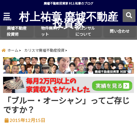
廃墟不動産投資家 村上祐章のブログ
村上祐章 廃墟不動産
投資家
menu
廃墟不動産
物件無料ゲ
各コンサル
問い合わせ
投資術
ット
について
ホーム
カリスマ廃墟不動産投資
「ブルー・オーシャン」ってご存じ
ですか？
2015年12月15日