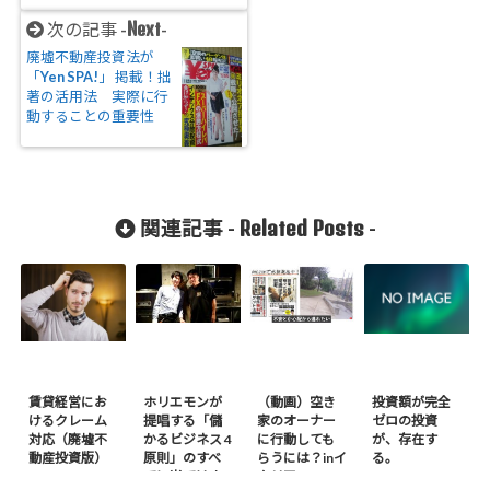
Next
次の記事 -
-
廃墟不動産投資法が
「Yen SPA!」 掲載！拙
著の活用法 実際に行
動することの重要性
Related Posts
関連記事 -
-
賃貸経営にお
ホリエモンが
（動画）空き
投資額が完全
けるクレーム
提唱する「儲
家のオーナー
ゼロの投資
対応（廃墟不
かるビジネス 4
に行動しても
が、存在す
動産投資版）
原則」のすべ
らうには？inイ
る。
てに当てはま
タリア