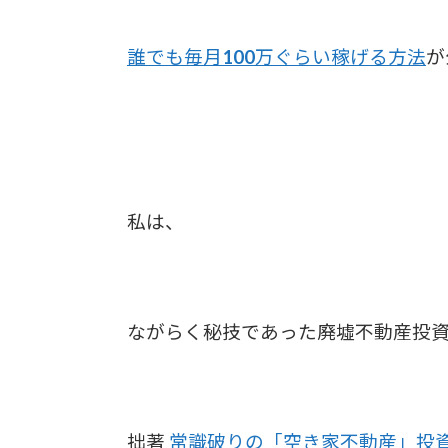
誰でも毎月100万ぐらい稼げる方法
が
私は、
ながらく秘技であった廃墟不動産投
拙著
常識破りの「空き家不動産」投