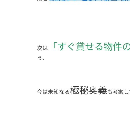
「すぐ貸せる物件
次は
う、
極秘奥義
今は未知なる
も考案し