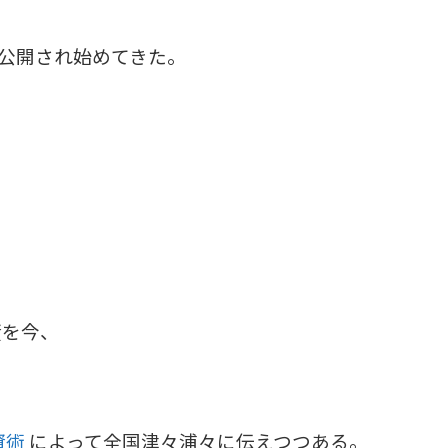
公開され始めてきた。
資を今、
資術
によって全国津々浦々に伝えつ
つある。