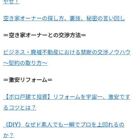
やせ！
空き家オーナーの探し方、裏技、秘密の言い回し
＝空き家オーナーとの交渉方法＝
ビジネス・廃墟不動産における禁断の交渉ノウハウ
～契約の取り方～
＝激安リフォーム＝
【ボロ戸建て投資】リフォームを宇宙一、激安です
るコツとは？
《DIY》 なぜド素人でも一瞬でプロを上回れるの
か？