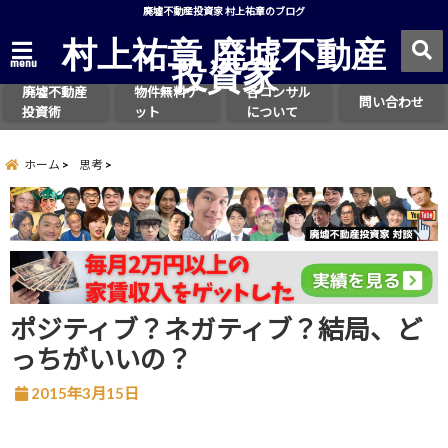
廃墟不動産投資家 村上祐章のブログ
村上祐章 廃墟不動産
投資家
menu
廃墟不動産
物件無料ゲ
各コンサル
問い合わせ
投資術
ット
について
ホーム
思考
ポジティブ？ネガティブ？結局、ど
っちがいいの？
2015年3月15日