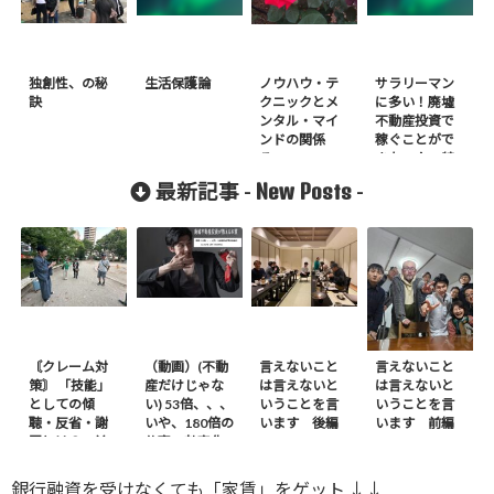
独創性、の秘
生活保護論
ノウハウ・テ
サラリーマン
訣
クニックとメ
に多い！廃墟
ンタル・マイ
不動産投資で
ンドの関係
稼ぐことがで
その2
きない人の特
徴とは？
New Posts
最新記事 -
-
〘クレーム対
（動画）(不動
言えないこと
言えないこと
策〙 「技能」
産だけじゃな
は言えないと
は言えないと
としての傾
い) 53倍、、、
いうことを言
いうことを言
聴・反省・謝
いや、180倍の
います 後編
います 前編
罪とは？ – 前
仕事の効率化
編
※ｶｻﾞﾌｽﾀﾝから
銀行融資を受けなくても「家賃」をゲット ↓↓