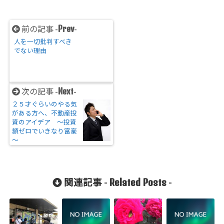
Prev
前の記事 -
-
人を一切批判すべき
でない理由
Next
次の記事 -
-
２５才ぐらいのやる気
がある方へ、不動産投
資のアイデア ～投資
額ゼロでいきなり富豪
～
Related Posts
関連記事 -
-