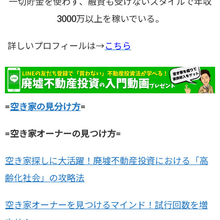
一切貯金を使わず、融資も受けないスタイルで年収
3000万以上を稼いでいる。
詳しいプロフィールは→
こちら
=
空き家の見分け方
=
=空き家オーナーの見つけ方=
空き家探しに大活躍！廃墟不動産投資における「高
齢化社会」の攻略法
空き家オーナーを見つけるマインド！試行回数を増