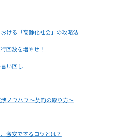
における「高齢化社会」の攻略法
試行回数を増やせ！
の言い回し
渉ノウハウ ～契約の取り方～
一、激安でするコツとは？