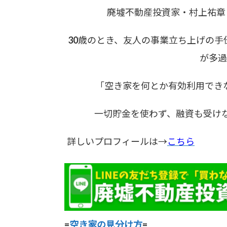
廃墟不動産投資家・村上祐章（
30歳のとき、友人の事業立ち上げの
が多過
「空き家を何とか有効利用でき
一切貯金を使わず、融資も受けな
詳しいプロフィールは→
こちら
=
空き家の見分け方
=