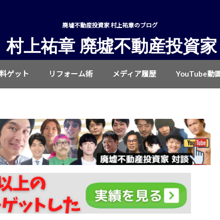
廃墟不動産投資家 村上祐章のブログ
村上祐章 廃墟不動産投資家
無料ゲット
リフォーム術
メディア履歴
YouTube動