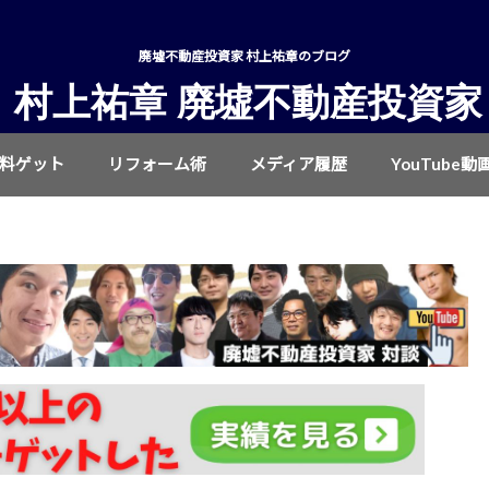
廃墟不動産投資家 村上祐章のブログ
村上祐章 廃墟不動産投資家
無料ゲット
リフォーム術
メディア履歴
YouTube動