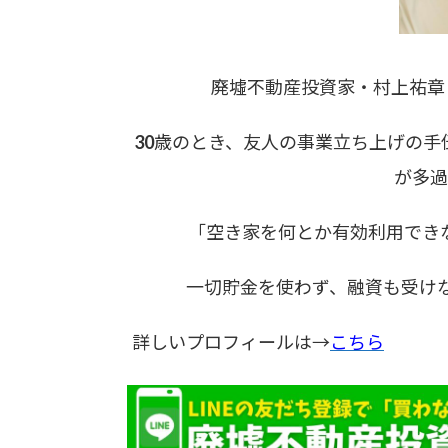
廃墟不動産投資家・村上祐章（
30歳のとき、友人の事業立ち上げの
が多過
「空き家を何とか有効利用でき
一切貯金を使わず、融資も受けな
詳しいプロフィールは→
こちら