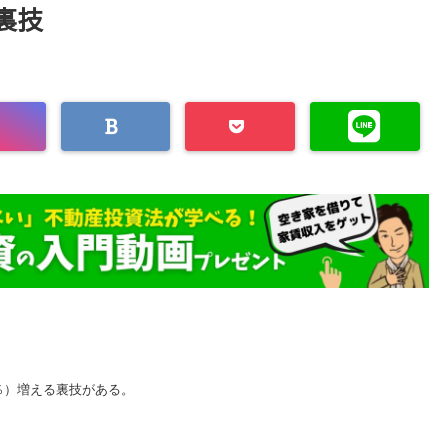
裏技
％）増える裏技がある。