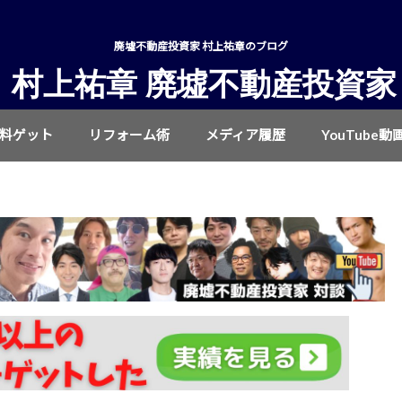
廃墟不動産投資家 村上祐章のブログ
村上祐章 廃墟不動産投資家
無料ゲット
リフォーム術
メディア履歴
YouTube動