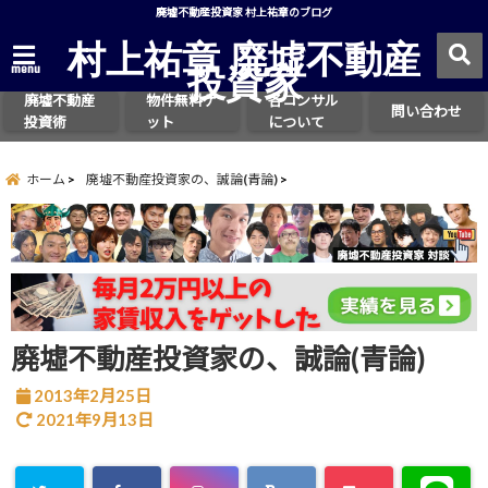
廃墟不動産投資家 村上祐章のブログ
村上祐章 廃墟不動産
投資家
menu
廃墟不動産
物件無料ゲ
各コンサル
問い合わせ
投資術
ット
について
ホーム
廃墟不動産投資家の、誠論(青論)
廃墟不動産投資家の、誠論(青論)
2013年2月25日
2021年9月13日