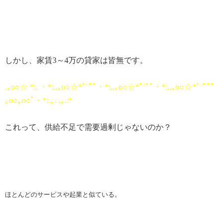
しかし、家賃
3
～
4
万の貸家は皆無です。
.｡o○☆ *:. ・*:..｡o○
☆*ﾟ¨ﾟﾟ・*:..｡o○☆*ﾟ¨ﾟﾟ・*:..｡o○☆*ﾟ¨ﾟﾟﾟ
｡o○｡o○ﾟ・*:.｡. .｡.:*
これって、供給不足で需要過剰じゃないのか？
ほとんどのサービスや起業と似ている。