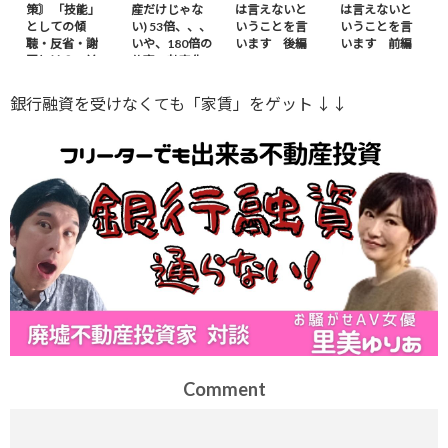
策〙 「技能」
産だけじゃな
は言えないと
は言えないと
としての傾
い) 53倍、、、
いうことを言
いうことを言
聴・反省・謝
いや、180倍の
います 後編
います 前編
罪とは？ – 前
仕事の効率化
編
※ｶｻﾞﾌｽﾀﾝから
銀行融資を受けなくても「家賃」をゲット ↓↓
Comment