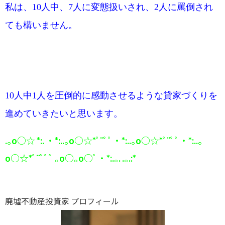
私は、
人中、
人に変態扱いされ、
人に罵倒され
10
7
2
ても構いません。
人中
人を圧倒的に感動させるような貸家づくりを
10
1
進めていきたいと思います。
.｡o○☆ *:. ・*:..｡o○
☆*ﾟ¨ﾟﾟ・*:..｡o○☆*ﾟ¨ﾟﾟ・*:..｡
o○☆*ﾟ¨ﾟﾟﾟ ｡o○｡o○ﾟ・*:.｡. .｡.:*
廃墟不動産投資家 プロフィール