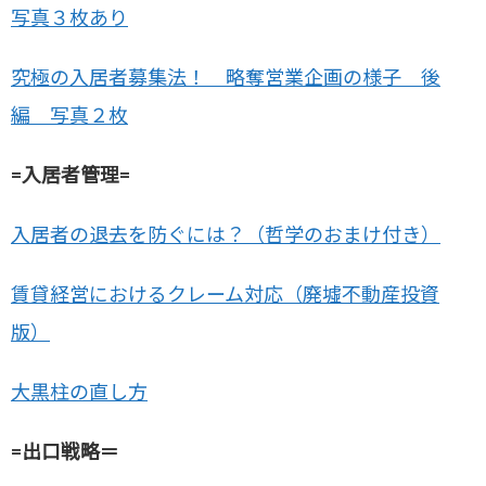
写真３枚あり
究極の入居者募集法！ 略奪営業企画の様子 後
編 写真２枚
=入居者管理=
入居者の退去を防ぐには？（哲学のおまけ付き）
賃貸経営におけるクレーム対応（廃墟不動産投資
版）
大黒柱の直し方
=出口戦略＝