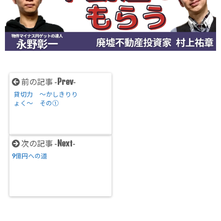
Prev
前の記事 -
-
貸切力 ～かしきりり
ょく～ その①
Next
次の記事 -
-
9億円への道