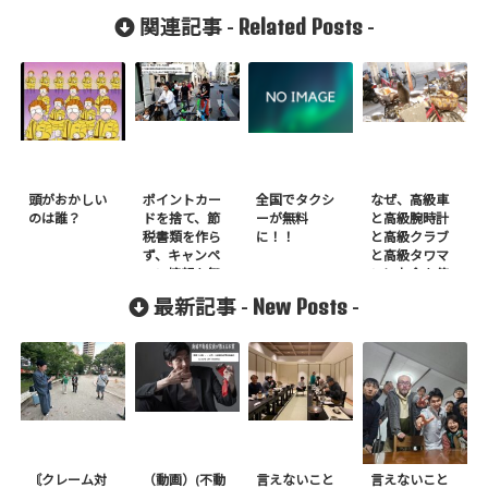
Related Posts
関連記事 -
-
頭がおかしい
ポイントカー
全国でタクシ
なぜ、高級車
のは誰？
ドを捨て、節
ーが無料
と高級腕時計
税書類を作ら
に！！
と高級クラブ
ず、キャンペ
と高級タワマ
ーン情報を無
ンにお金を使
視すべき理由
ってはいけな
New Posts
最新記事 -
-
いのか？
〘クレーム対
（動画）(不動
言えないこと
言えないこと