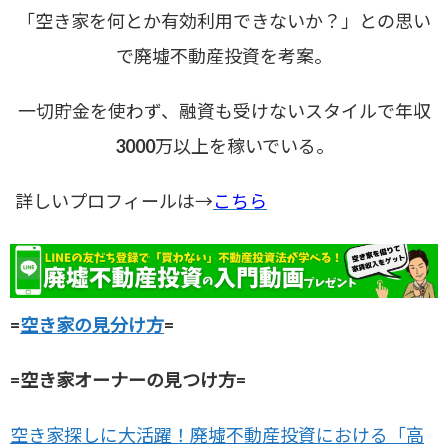
「空き家を何とか有効利用できないか？」との思い
で廃墟不動産投資を考案。
一切貯金を使わず、融資も受けないスタイルで年収
3000万以上を稼いでいる。
詳しいプロフィールは→
こちら
=
空き家の見分け方
=
=空き家オーナーの見つけ方=
空き家探しに大活躍！廃墟不動産投資における「高