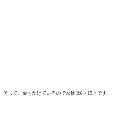
そして、金をかけているので家賃は
8
～
15
万です。