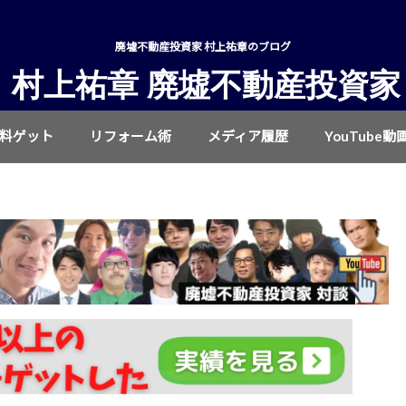
廃墟不動産投資家 村上祐章のブログ
村上祐章 廃墟不動産投資家
無料ゲット
リフォーム術
メディア履歴
YouTube動