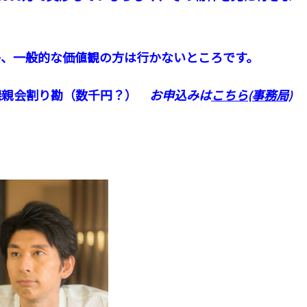
、一般的な価値観の方は行かないところです。
万＋懇親会割り勘（数千円？）
お申込みは
こちら
(事務局)