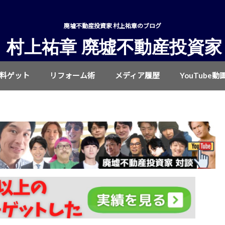
廃墟不動産投資家 村上祐章のブログ
村上祐章 廃墟不動産投資家
無料ゲット
リフォーム術
メディア履歴
YouTube動