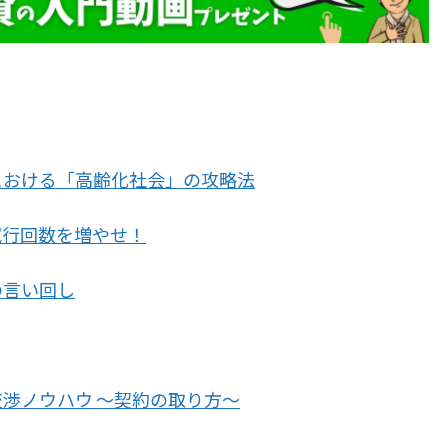
における「高齢化社会」の攻略法
試行回数を増やせ！
の言い回し
渉ノウハウ ～契約の取り方～