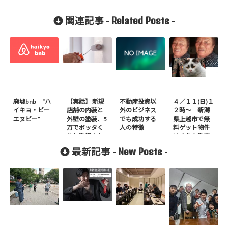
Related Posts
関連記事 -
-
廃墟bnb “ハ
【実話】 新規
不動産投資以
４／１１(日)１
イキョ・ビー
店舗の内装と
外のビジネス
２時～ 新潟
エヌビー”
外壁の塗装、5
でも成功する
県上越市で無
万でボッタく
人の特徴
料ゲット物件
りと激怒され
めぐり＆激安
た！
リフォームの
New Posts
最新記事 -
-
実習（「神」
とのディスカ
ッション付
き）