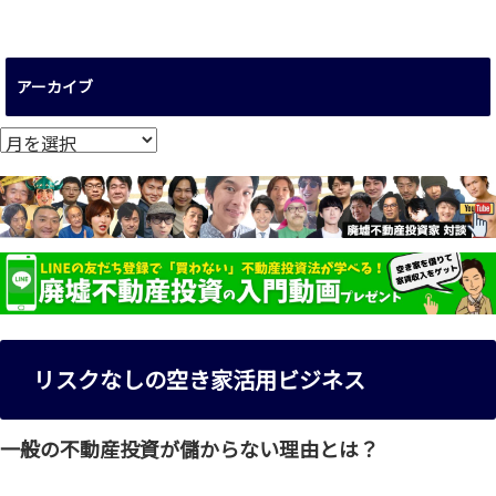
アーカイブ
ア
ー
カ
イ
ブ
リスクなしの空き家活用ビジネス
一般の不動産投資が儲からない理由とは？