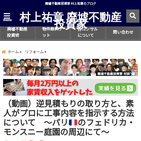
廃墟不動産投資家 村上祐章のブログ
村上祐章 廃墟不動産
投資家
menu
廃墟不動産
物件無料ゲ
各コンサル
問い合わせ
投資術
ット
について
ホーム
リフォーム
（動画）逆見積もりの取り方と、素
人がプロに工事内容を指示する方法
について 〜パリ
のフェドリカ・
モンスニー庭園の周辺にて〜