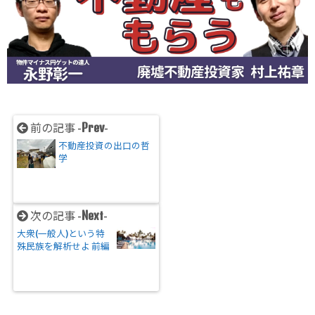
Prev
前の記事 -
-
不動産投資の出口の哲
学
Next
次の記事 -
-
大衆(一般人)という特
殊民族を解析せよ 前編