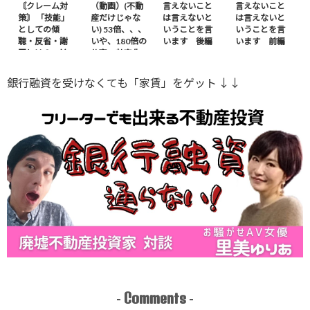
〘クレーム対
（動画）(不動
言えないこと
言えないこと
策〙 「技能」
産だけじゃな
は言えないと
は言えないと
としての傾
い) 53倍、、、
いうことを言
いうことを言
聴・反省・謝
いや、180倍の
います 後編
います 前編
罪とは？ – 前
仕事の効率化
編
※ｶｻﾞﾌｽﾀﾝから
銀行融資を受けなくても「家賃」をゲット ↓↓
Comments
-
-