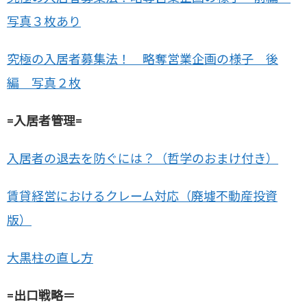
写真３枚あり
究極の入居者募集法！ 略奪営業企画の様子 後
編 写真２枚
=入居者管理=
入居者の退去を防ぐには？（哲学のおまけ付き）
賃貸経営におけるクレーム対応（廃墟不動産投資
版）
大黒柱の直し方
=出口戦略＝