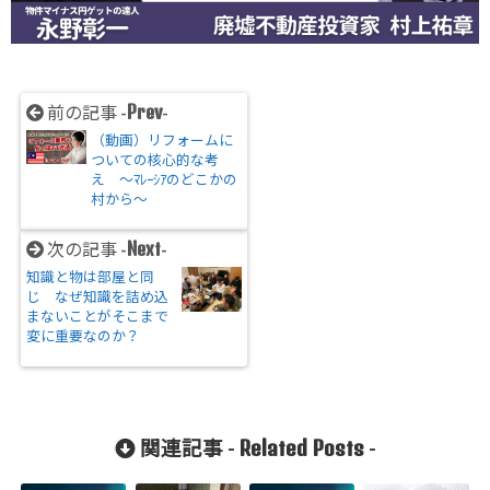
Prev
前の記事 -
-
（動画）リフォームに
ついての核心的な考
え ～ﾏﾚｰｼｱのどこかの
村から～
Next
次の記事 -
-
知識と物は部屋と同
じ なぜ知識を詰め込
まないことがそこまで
変に重要なのか？
Related Posts
関連記事 -
-