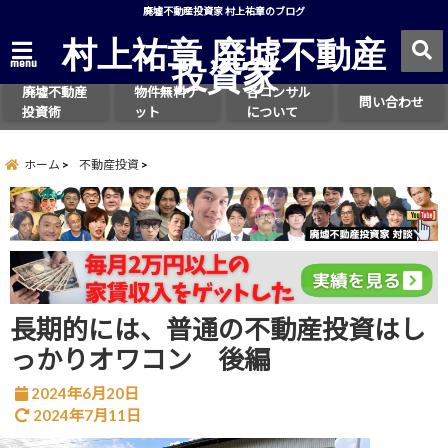
廃墟不動産投資家 村上祐章のブログ
村上祐章 廃墟不動産
投資家
menu
廃墟不動産
物件無料ゲ
各コンサル
問い合わせ
投資術
ット
について
ホーム
不動産投資
長期的には、普通の不動産投資はし
っかりオワコン 後編
2024年6月20日
2024年7月11日