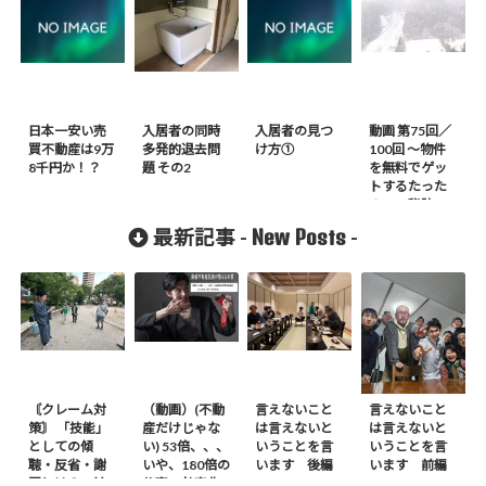
日本一安い売
入居者の同時
入居者の見つ
動画 第75回／
買不動産は9万
多発的退去問
け方①
100回 ～物件
8千円か！？
題 その2
を無料でゲッ
トするたった
１つの秘訣～
と少し名言
New Posts
最新記事 -
-
〘クレーム対
（動画）(不動
言えないこと
言えないこと
策〙 「技能」
産だけじゃな
は言えないと
は言えないと
としての傾
い) 53倍、、、
いうことを言
いうことを言
聴・反省・謝
いや、180倍の
います 後編
います 前編
罪とは？ – 前
仕事の効率化